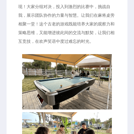
现！大家分组对决，投入到激烈的比赛中，挑战自
我，展示团队协作的力量与智慧。让我们在麻将桌旁
相聚一堂！这个古老的游戏既能培养大家的观察力和
策略思维，又能增进彼此间的交流与默契，让我们相
互竞技，在欢声笑语中度过难忘的时光。