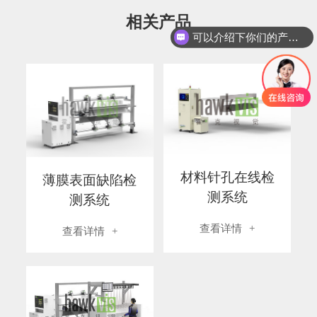
相关产品
可以介绍下你们的产品么
材料针孔在线检
薄膜表面缺陷检
测系统
测系统
查看详情
+
查看详情
+