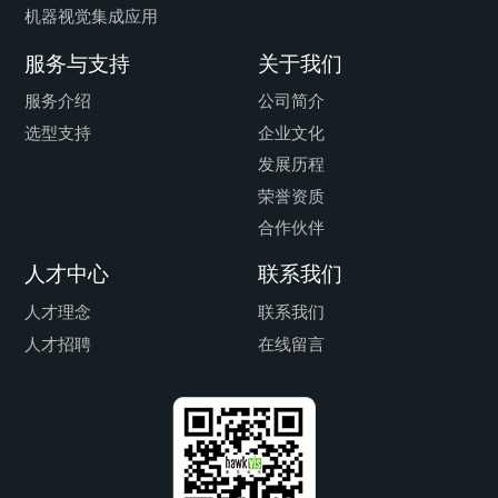
机器视觉集成应用
服务与支持
关于我们
服务介绍
公司简介
选型支持
企业文化
发展历程
荣誉资质
合作伙伴
人才中心
联系我们
人才理念
联系我们
人才招聘
在线留言