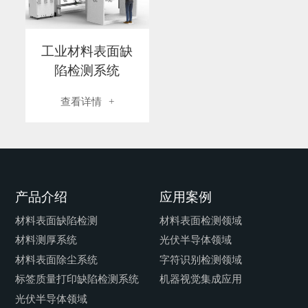
工业材料表面缺
陷检测系统
查看详情
+
产品介绍
应用案例
材料表面缺陷检测
材料表面检测领域
材料测厚系统
光伏半导体领域
材料表面除尘系统
字符识别检测领域
标签质量打印缺陷检测系统
机器视觉集成应用
光伏半导体领域